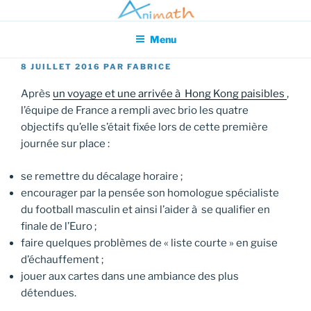
Aller
Association pour l'Animation en Mathématiques
au
Menu
contenu
principal
PUBLIÉ
8 JUILLET 2016
PAR
FABRICE
LE
Après
un voyage et une arrivée à Hong Kong paisibles
,
l’équipe de France a rempli avec brio les quatre
objectifs qu’elle s’était fixée lors de cette première
journée sur place :
se remettre du décalage horaire ;
encourager par la pensée son homologue spécialiste
du football masculin et ainsi l’aider à se qualifier en
finale de l’Euro ;
faire quelques problèmes de « liste courte » en guise
d’échauffement ;
jouer aux cartes dans une ambiance des plus
détendues.