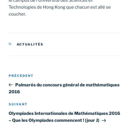
le campus de l’Université des Sciences et
Technologies de Hong Kong que chacun est allé se
coucher.
CATÉGORIES
ACTUALITÉS
Navigation
Article
PRÉCÉDENT
de
précédent
Palmarès du concours général de mathématiques
l’article
2016
Article
SUIVANT
suivant
Olympiades Internationales de Mathématiques 2016
– Que les Olympiades commencent ! (jour J)