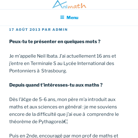
Aller
Association pour l'Animation en Mathématiques
au
Menu
contenu
principal
PUBLIÉ
17 AOÛT 2013
PAR
ADMIN
LE
Peux-tu te présenter en quelques mots ?
Je m’appelle Neil Ibata. J’ai actuellement 16 ans et
j’entre en Terminale S au Lycée International des
Pontonniers à Strasbourg.
Depuis quand t’intéresses-tu aux maths ?
Dès l’à¢ge de 5-6 ans, mon père m’a introduit aux
maths et aux sciences en général : je me souviens
encore de la difficulté que j’ai eue à comprendre le
théorème de Pythagoreâ€¦
Puis en 2nde, encouragé par mon prof de maths et