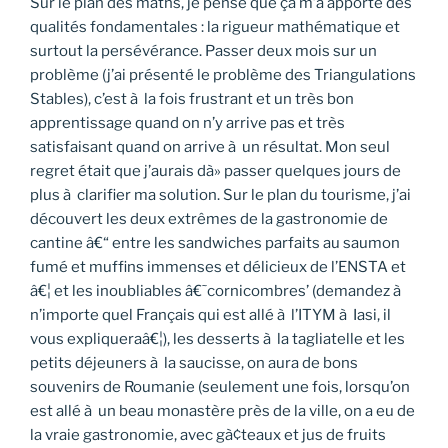
Sur le plan des maths, je pense que ça m’a apporté des
qualités fondamentales : la rigueur mathématique et
surtout la persévérance. Passer deux mois sur un
problème (j’ai présenté le problème des Triangulations
Stables), c’est à la fois frustrant et un très bon
apprentissage quand on n’y arrive pas et très
satisfaisant quand on arrive à un résultat. Mon seul
regret était que j’aurais dà» passer quelques jours de
plus à clarifier ma solution. Sur le plan du tourisme, j’ai
découvert les deux extrêmes de la gastronomie de
cantine â€“ entre les sandwiches parfaits au saumon
fumé et muffins immenses et délicieux de l’ENSTA et
â€¦ et les inoubliables â€˜cornicombres’ (demandez à
n’importe quel Français qui est allé à l’ITYM à Iasi, il
vous expliqueraâ€¦), les desserts à la tagliatelle et les
petits déjeuners à la saucisse, on aura de bons
souvenirs de Roumanie (seulement une fois, lorsqu’on
est allé à un beau monastère près de la ville, on a eu de
la vraie gastronomie, avec gà¢teaux et jus de fruits