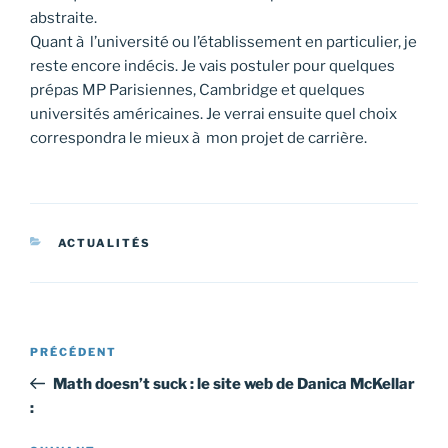
abstraite.
Quant à l’université ou l’établissement en particulier, je
reste encore indécis. Je vais postuler pour quelques
prépas MP Parisiennes, Cambridge et quelques
universités américaines. Je verrai ensuite quel choix
correspondra le mieux à mon projet de carrière.
CATÉGORIES
ACTUALITÉS
Navigation
Article
PRÉCÉDENT
de
précédent
Math doesn’t suck : le site web de Danica McKellar
l’article
: