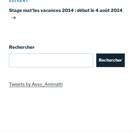
Article
SUIVANT
suivant
Stage mat’les vacances 2014 : début le 4 août 2014
Rechercher
Rechercher
Tweets by Asso_Animath