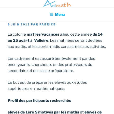
Aller
Association pour l'Animation en Mathématiques
au
Menu
contenu
principal
PUBLIÉ
6 JUIN 2013
PAR
FABRICE
LE
La colonie
mat’les’vacances
a lieu cette année
du 14
au 25 aoà»t à Valloire
. Les matinées seront dediées
aux maths, et les après-midis consacrées aux activités.
L’encadrement est assuré bénévolement par des
enseignants-chercheurs et des professeurs du
secondaire et de classe préparatoire.
Le but est de préparer les élèves aux études
supérieures en mathématiques.
Profil des participants recherchés
élèves de 1ère S motivés par les maths
et
élèves de