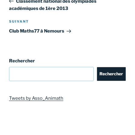
Classement national des olympiades
l’article
académiques de 1ère 2013
Article
SUIVANT
suivant
Club Maths77 à Nemours
Rechercher
Rechercher
Tweets by Asso_Animath