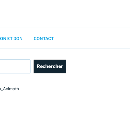
ON ET DON
CONTACT
Rechercher
o_Animath