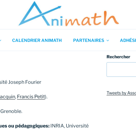
 en Mathématiques
CALENDRIER ANIMATH
PARTENAIRES
ADHÉSI
Rechercher
sité Joseph Fourier
Tweets by Ass
Jacquin
,
Francis Petit
).
 Grenoble.
ques ou pédagogiques:
INRIA, Université