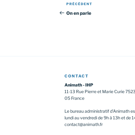
Navigation
Article
PRÉCÉDENT
de
précédent
On en parle
l’article
CONTACT
Animath - IHP
11-13 Rue Pierre et Marie Curie 752
05 France
Le bureau administratif d’Animath es
lundi au vendredi de 9h à 13h et de 1
contact@animath.fr