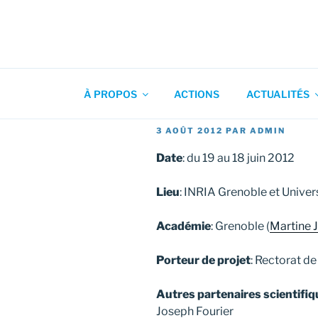
Aller
au
contenu
Association pour l'Animation
principal
À PROPOS
ACTIONS
ACTUALITÉS
PUBLIÉ
3 AOÛT 2012
PAR
ADMIN
LE
Date
: du 19 au 18 juin 2012
Lieu
: INRIA Grenoble et Univer
Académie
: Grenoble (
Martine 
Porteur de projet
: Rectorat de
Autres partenaires scientifi
Joseph Fourier