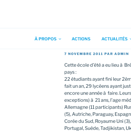
Aller
au
contenu
Association pour l'Animation
principal
À PROPOS
ACTIONS
ACTUALITÉS
PUBLIÉ
7 NOVEMBRE 2011
PAR
ADMIN
LE
Cette école d’été a eu lieu à Br
pays :
22 étudiants ayant fini leur 2è
fait un an, 29 lycéens ayant jus
encore une année à faire. Leurs
exceptions) à 21 ans, l’age médi
Allemagne (11 participants) Russ
(5), Autriche, Paraguay, Espagn
Corée du Sud, Royaume Uni (3),
Portugal, Suède, Tadjikistan, Uk