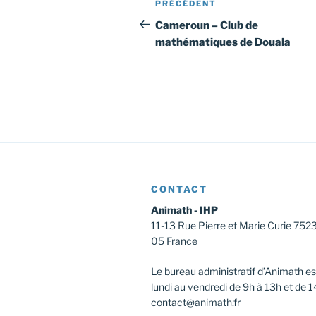
Article
PRÉCÉDENT
de
précédent
Cameroun – Club de
mathématiques de Douala
l’article
CONTACT
Animath - IHP
11-13 Rue Pierre et Marie Curie 752
05 France
Le bureau administratif d’Animath es
lundi au vendredi de 9h à 13h et de 1
contact@animath.fr