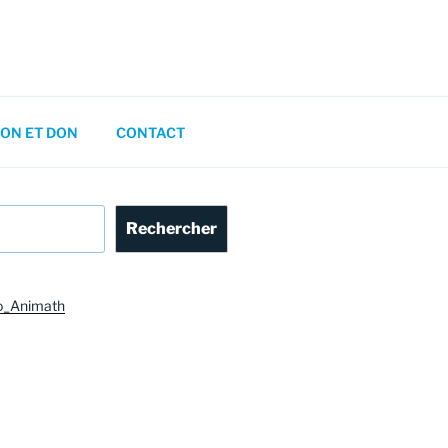
ON ET DON
CONTACT
Rechercher
o_Animath