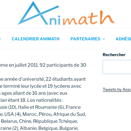
 en Mathématiques
CALENDRIER ANIMATH
PARTENAIRES
ADHÉSI
Rechercher
ême en juillet 2011. 92 participants de 30
me année d’université, 22 étudiants ayant
te terminé leur lycée et 19 lycéens avec
Tweets by Ass
 ages allant de 16 ans (avec eux
an étant 18. Les nationalités :
ie (10), Italie et Roumanie (6), France
e, USA (4), Maroc, Pérou, Afrique du Sud,
 Belarus, Chine, République Tchèque,
raine (2), Albanie, Belgique, Bulgarie,