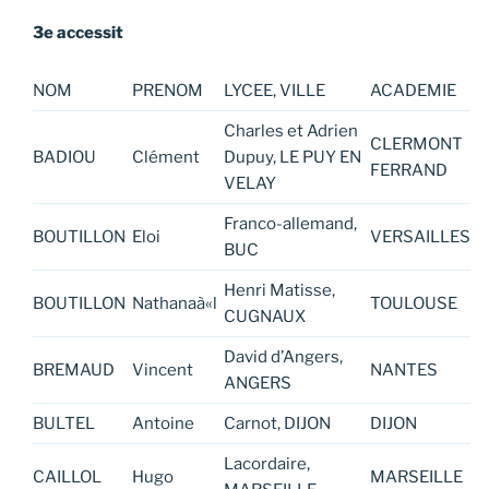
3e accessit
NOM
PRENOM
LYCEE, VILLE
ACADEMIE
Charles et Adrien
CLERMONT
BADIOU
Clément
Dupuy, LE PUY EN
FERRAND
VELAY
Franco-allemand,
BOUTILLON
Eloi
VERSAILLES
BUC
Henri Matisse,
BOUTILLON
Nathanaà«l
TOULOUSE
CUGNAUX
David d’Angers,
BREMAUD
Vincent
NANTES
ANGERS
BULTEL
Antoine
Carnot, DIJON
DIJON
Lacordaire,
CAILLOL
Hugo
MARSEILLE