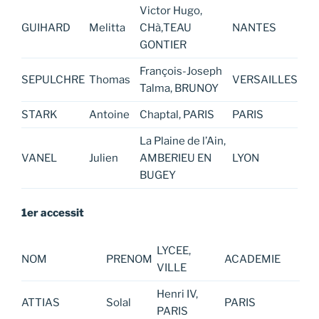
Victor Hugo,
GUIHARD
Melitta
CHà‚TEAU
NANTES
GONTIER
François-Joseph
SEPULCHRE
Thomas
VERSAILLES
Talma, BRUNOY
STARK
Antoine
Chaptal, PARIS
PARIS
La Plaine de l’Ain,
VANEL
Julien
AMBERIEU EN
LYON
BUGEY
1er accessit
LYCEE,
NOM
PRENOM
ACADEMIE
VILLE
Henri IV,
ATTIAS
Solal
PARIS
PARIS