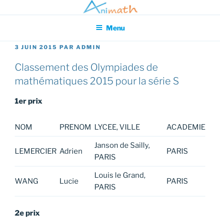
Aller
Association pour l'Animation en Mathématiques
au
Menu
contenu
principal
PUBLIÉ
3 JUIN 2015
PAR
ADMIN
LE
Classement des Olympiades de
mathématiques 2015 pour la série S
1er prix
NOM
PRENOM
LYCEE, VILLE
ACADEMIE
Janson de Sailly,
LEMERCIER
Adrien
PARIS
PARIS
Louis le Grand,
WANG
Lucie
PARIS
PARIS
2e prix