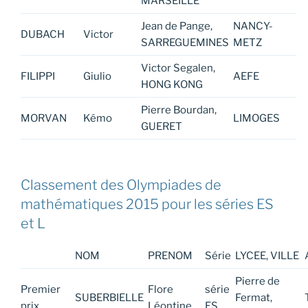
MARSEILLE
Jean de Pange,
NANCY-
DUBACH
Victor
SARREGUEMINES
METZ
Victor Segalen,
FILIPPI
Giulio
AEFE
HONG KONG
Pierre Bourdan,
MORVAN
Kémo
LIMOGES
GUERET
Classement des Olympiades de
mathématiques 2015 pour les séries ES
et L
NOM
PRENOM
Série
LYCEE, VILLE
Pierre de
Premier
Flore
série
SUBERBIELLE
Fermat,
prix
Léontine
ES