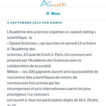
Aller
Association pour l'Animation en Mathématiques
au
Menu
contenu
principal
PUBLIÉ
4 SEPTEMBRE 2012
PAR
ADMIN
LE
L’Académie des sciences organise un «speed-dating »
scientifique : le
« Speed Sciences », qui aura lieu le samedi 13 octobre
à l’Académie des
sciences, 23 quai de Conti à Paris. Un concours est
proposé par l’Académie des Sciences avec la
collaboration de la société
Milbox — les 100 gagnants auront ainsi la possibilité de
rencontrer des scientifiques de renom, de
nombreuses fois primés par les
récompenses et prix internationaux parmi les plus
prestigieux ! Le concours
est ouvert à tous les participants à¢gés de 16 à 20 ans,
du 15