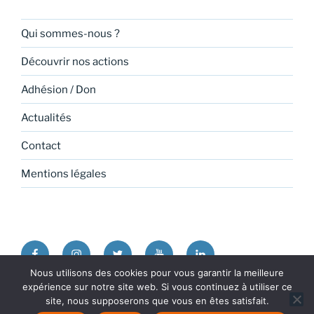
Qui sommes-nous ?
Découvrir nos actions
Adhésion / Don
Actualités
Contact
Mentions légales
Facebook
Instagram
Twitter
Youtube
Linkedin
Nous utilisons des cookies pour vous garantir la meilleure
expérience sur notre site web. Si vous continuez à utiliser ce
Politique de confidentialité
Fièrement propulsé par
site, nous supposerons que vous en êtes satisfait.
WordPress