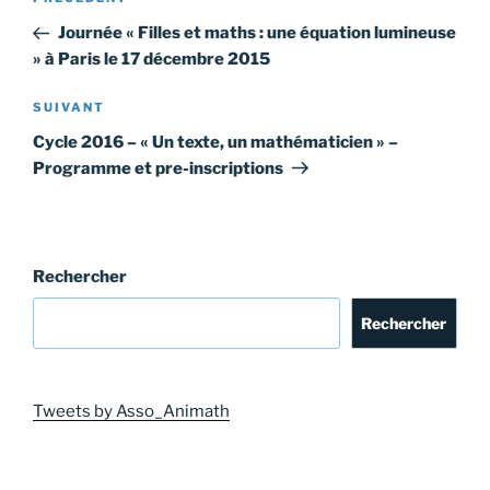
Article
de
précédent
Journée « Filles et maths : une équation lumineuse
l’article
» à Paris le 17 décembre 2015
Article
SUIVANT
suivant
Cycle 2016 – « Un texte, un mathématicien » –
Programme et pre-inscriptions
Rechercher
Rechercher
Tweets by Asso_Animath