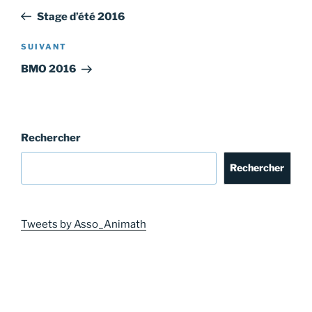
de
précédent
Stage d’été 2016
l’article
Article
SUIVANT
suivant
BMO 2016
Rechercher
Rechercher
Tweets by Asso_Animath