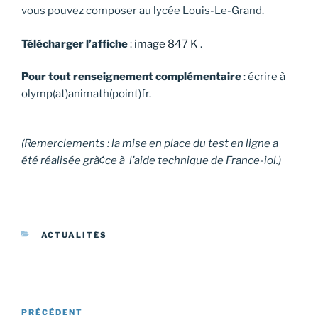
vous pouvez composer au lycée Louis-Le-Grand.
Télécharger l’affiche
:
image 847 K
.
Pour tout renseignement complémentaire
: écrire à
olymp(at)animath(point)fr.
(Remerciements : la mise en place du test en ligne a
été réalisée grà¢ce à l’aide technique de France-ioi.)
CATÉGORIES
ACTUALITÉS
Navigation
Article
PRÉCÉDENT