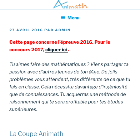
Aller
Association pour l'Animation en Mathématiques
au
Menu
contenu
principal
PUBLIÉ
27 AVRIL 2016
PAR
ADMIN
LE
Cette page concerne l’épreuve 2016. Pour le
concours 2017,
cliquer ici
.
Tu aimes faire des mathématiques ? Viens partager ta
passion avec d’autres jeunes de ton à¢ge. De jolis
problèmes vous attendent, très différents de ce que tu
fais en classe. Cela nécessite davantage d’ingéniosité
que de connaissances. Tu acquerras une méthode de
raisonnement qui te sera profitable pour tes études
supérieures.
La Coupe Animath