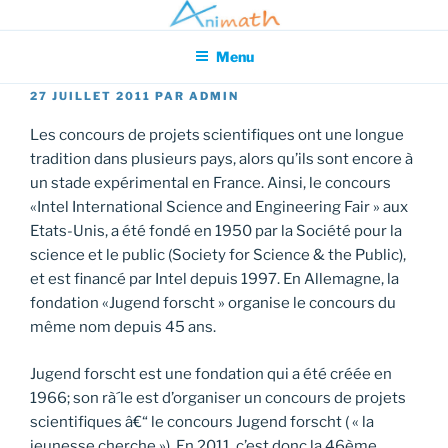
Aller
Association pour l'Animation en Mathématiques
au
Menu
contenu
principal
PUBLIÉ
27 JUILLET 2011
PAR
ADMIN
LE
Les concours de projets scientifiques ont une longue
tradition dans plusieurs pays, alors qu’ils sont encore à
un stade expérimental en France. Ainsi, le concours
«Intel International Science and Engineering Fair » aux
Etats-Unis, a été fondé en 1950 par la Société pour la
science et le public (Society for Science & the Public),
et est financé par Intel depuis 1997. En Allemagne, la
fondation «Jugend forscht » organise le concours du
même nom depuis 45 ans.
Jugend forscht est une fondation qui a été créée en
1966; son rà´le est d’organiser un concours de projets
scientifiques â€“ le concours Jugend forscht ( « la
jeunesse cherche »). En 2011, c’est donc la 46ème