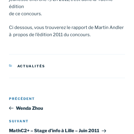
édition
de ce concours.
Ci dessous, vous trouverez le rapport de Martin Andler
à propos de l’édition 2011 du concours.
CATÉGORIES
ACTUALITÉS
Navigation
Article
PRÉCÉDENT
de
précédent
Wenda Zhou
l’article
Article
SUIVANT
suivant
MathC2+ – Stage d’info à Lille – Juin 2011