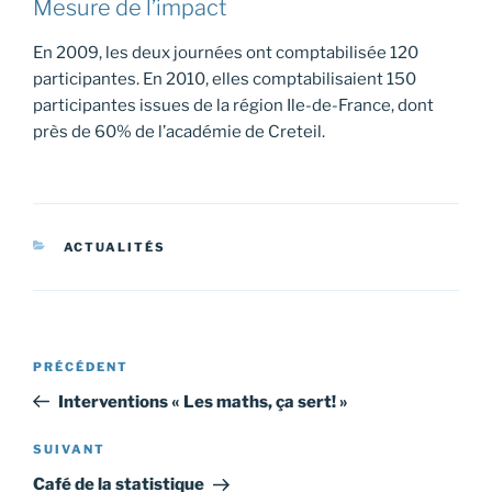
Mesure de l’impact
En 2009, les deux journées ont comptabilisée 120
participantes. En 2010, elles comptabilisaient 150
participantes issues de la région Ile-de-France, dont
près de 60% de l’académie de Creteil.
CATÉGORIES
ACTUALITÉS
Navigation
Article
PRÉCÉDENT
de
précédent
Interventions « Les maths, ça sert! »
l’article
Article
SUIVANT
suivant
Café de la statistique