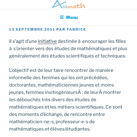
Aller
Association pour l'Animation en Mathématiques
au
Menu
contenu
principal
PUBLIÉ
13 SEPTEMBRE 2011
PAR
FABRICE
LE
Il s’agit d’une
initiative
destinée à encourager les filles
à s’orienter vers des études de mathématiques et plus
généralement des études scientifiques et techniques.
L’objectif est de leur faire rencontrer de manière
informelle des femmes qui les ont précédées,
doctorantes, mathématiciennes jeunes et moins
jeunes, femmes insitingénieursÂ ; de leurÂ montrer
les débouchés très divers des études de
mathématiques et les métiers scientifiques. Ce sont
des moments d’échange, de rencontre entre
mathématicien-ne-s, professeur-e-s de
mathématiques et élèves/étudiantes.