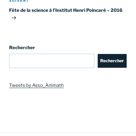
Article
SUIVANT
suivant
Fête de la science à l’Institut Henri Poincaré – 2016
Rechercher
Rechercher
Tweets by Asso_Animath