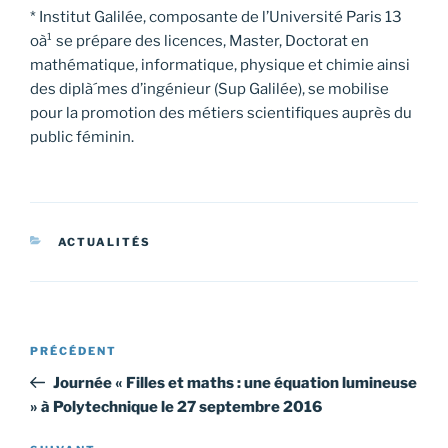
* Institut Galilée, composante de l’Université Paris 13
oà¹ se prépare des licences, Master, Doctorat en
mathématique, informatique, physique et chimie ainsi
des diplà´mes d’ingénieur (Sup Galilée), se mobilise
pour la promotion des métiers scientifiques auprès du
public féminin.
CATÉGORIES
ACTUALITÉS
Navigation
Article
PRÉCÉDENT
de
précédent
Journée « Filles et maths : une équation lumineuse
l’article
» à Polytechnique le 27 septembre 2016