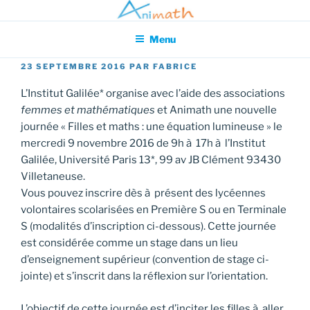
Aller
Association pour l'Animation en Mathématiques
au
Menu
contenu
principal
PUBLIÉ
23 SEPTEMBRE 2016
PAR
FABRICE
LE
L’Institut Galilée* organise avec l’aide des associations
femmes et mathématiques
et Animath une nouvelle
journée « Filles et maths : une équation lumineuse » le
mercredi 9 novembre 2016 de 9h à 17h à l’Institut
Galilée, Université Paris 13*, 99 av JB Clément 93430
Villetaneuse.
Vous pouvez inscrire dès à présent des lycéennes
volontaires scolarisées en Première S ou en Terminale
S (modalités d’inscription ci-dessous). Cette journée
est considérée comme un stage dans un lieu
d’enseignement supérieur (convention de stage ci-
jointe) et s’inscrit dans la réflexion sur l’orientation.
L’objectif de cette journée est d’inciter les filles à aller