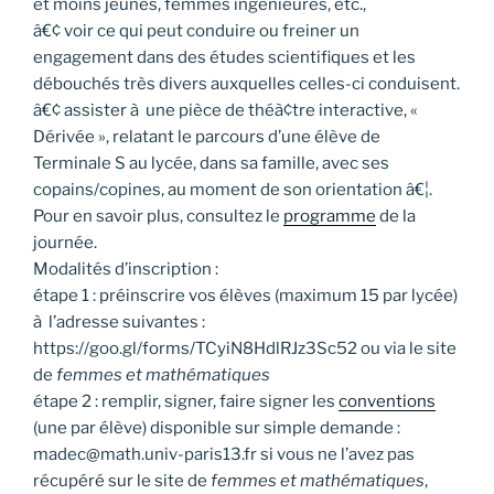
et moins jeunes, femmes ingénieures, etc.,
â€¢ voir ce qui peut conduire ou freiner un
engagement dans des études scientifiques et les
débouchés très divers auxquelles celles-ci conduisent.
â€¢ assister à une pièce de théà¢tre interactive, «
Dérivée », relatant le parcours d’une élève de
Terminale S au lycée, dans sa famille, avec ses
copains/copines, au moment de son orientation â€¦.
Pour en savoir plus, consultez le
programme
de la
journée.
Modalités d’inscription :
étape 1 : préinscrire vos élèves (maximum 15 par lycée)
à l’adresse suivantes :
https://goo.gl/forms/TCyiN8HdlRJz3Sc52 ou via le site
de
femmes et mathématiques
étape 2 : remplir, signer, faire signer les
conventions
(une par élève) disponible sur simple demande :
madec@math.univ-paris13.fr si vous ne l’avez pas
récupéré sur le site de
femmes et mathématiques
,