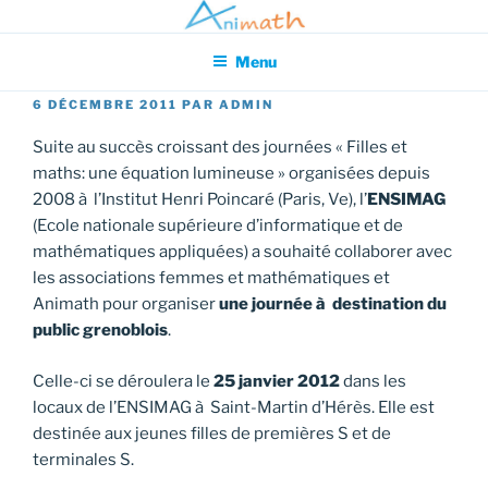
Aller
Association pour l'Animation en Mathématiques
au
Menu
contenu
principal
PUBLIÉ
6 DÉCEMBRE 2011
PAR
ADMIN
LE
Suite au succès croissant des journées « Filles et
maths: une équation lumineuse » organisées depuis
2008 à l’Institut Henri Poincaré (Paris, Ve), l’
ENSIMAG
(Ecole nationale supérieure d’informatique et de
mathématiques appliquées) a souhaité collaborer avec
les associations femmes et mathématiques et
Animath pour organiser
une journée à destination du
public grenoblois
.
Celle-ci se déroulera le
25 janvier 2012
dans les
locaux de l’ENSIMAG à Saint-Martin d’Hérès. Elle est
destinée aux jeunes filles de premières S et de
terminales S.