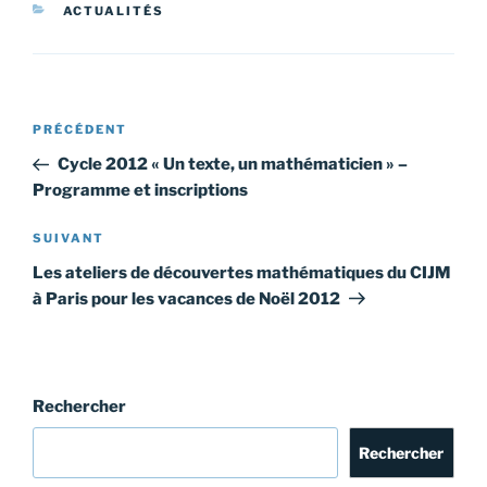
CATÉGORIES
ACTUALITÉS
Navigation
Article
PRÉCÉDENT
de
précédent
Cycle 2012 « Un texte, un mathématicien » –
l’article
Programme et inscriptions
Article
SUIVANT
suivant
Les ateliers de découvertes mathématiques du CIJM
à Paris pour les vacances de Noël 2012
Rechercher
Rechercher