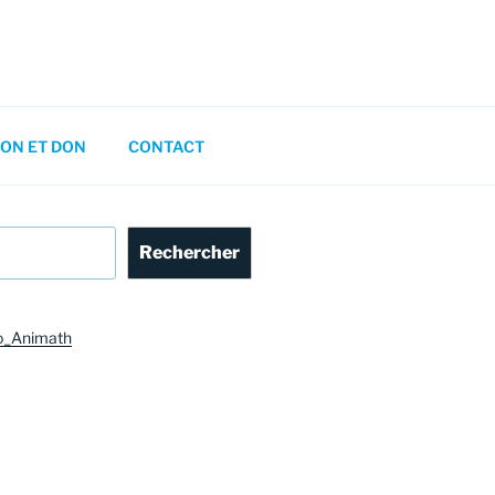
ON ET DON
CONTACT
Rechercher
o_Animath