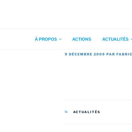
Aller
au
contenu
Association pour l'Animation
principal
À PROPOS
ACTIONS
ACTUALITÉS
PUBLIÉ
9 DÉCEMBRE 2009
PAR
FABRI
LE
CATÉGORIES
ACTUALITÉS