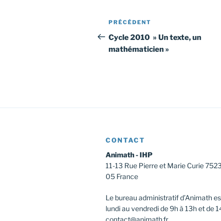
Navigation
Article
PRÉCÉDENT
de
précédent
Cycle 2010 » Un texte, un
mathématicien »
l’article
CONTACT
Animath - IHP
11-13 Rue Pierre et Marie Curie 752
05 France
Le bureau administratif d’Animath es
lundi au vendredi de 9h à 13h et de 1
contact@animath.fr