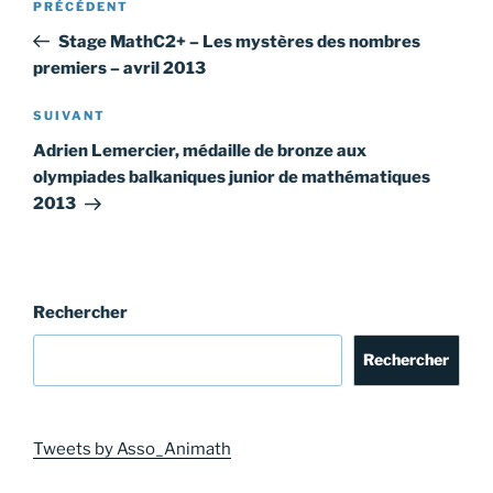
Article
PRÉCÉDENT
de
précédent
Stage MathC2+ – Les mystères des nombres
l’article
premiers – avril 2013
Article
SUIVANT
suivant
Adrien Lemercier, médaille de bronze aux
olympiades balkaniques junior de mathématiques
2013
Rechercher
Rechercher
Tweets by Asso_Animath