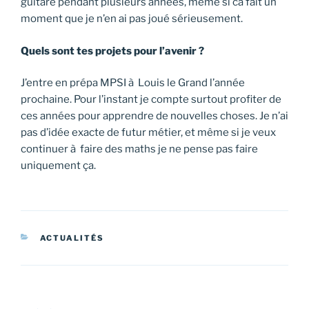
guitare pendant plusieurs années, même si ca fait un
moment que je n’en ai pas joué sérieusement.
Quels sont tes projets pour l’avenir ?
J’entre en prépa MPSI à Louis le Grand l’année
prochaine. Pour l’instant je compte surtout profiter de
ces années pour apprendre de nouvelles choses. Je n’ai
pas d’idée exacte de futur métier, et même si je veux
continuer à faire des maths je ne pense pas faire
uniquement ça.
CATÉGORIES
ACTUALITÉS
Navigation