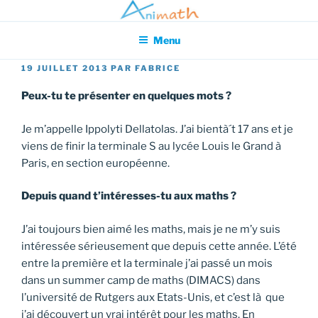
Aller
Association pour l'Animation en Mathématiques
au
Menu
contenu
principal
PUBLIÉ
19 JUILLET 2013
PAR
FABRICE
LE
Peux-tu te présenter en quelques mots ?
Je m’appelle Ippolyti Dellatolas. J’ai bientà´t 17 ans et je
viens de finir la terminale S au lycée Louis le Grand à
Paris, en section européenne.
Depuis quand t’intéresses-tu aux maths ?
J’ai toujours bien aimé les maths, mais je ne m’y suis
intéressée sérieusement que depuis cette année. L’été
entre la première et la terminale j’ai passé un mois
dans un summer camp de maths (DIMACS) dans
l’université de Rutgers aux Etats-Unis, et c’est là que
j’ai découvert un vrai intérêt pour les maths. En