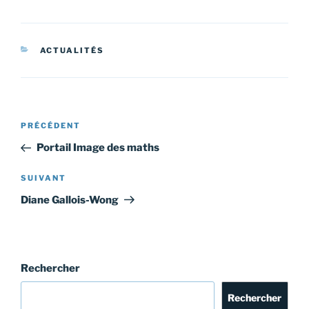
CATÉGORIES
ACTUALITÉS
Navigation
Article
PRÉCÉDENT
de
précédent
Portail Image des maths
l’article
Article
SUIVANT
suivant
Diane Gallois-Wong
Rechercher
Rechercher