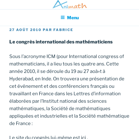
Aller
Association pour l'Animation en Mathématiques
au
Menu
contenu
principal
PUBLIÉ
27 AOÛT 2010
PAR
FABRICE
LE
Le congrès international des mathématiciens
Sous l’acronyme ICM (pour International congress of
mathematicians, il a lieu tous les quatre ans. Cette
année 2010, il se déroule du 19 au 27 aoà»t à
Hyderabad, en Inde. On trouvera une présentation de
cet événement et des conférenciers français ou
travaillant en France dans les Lettres d’information
élaborées par l’Institut national des sciences
mathématiques, la Société de mathématiques
appliquées et industrielles et la Société mathématique
de France :
Le site du congrès lui-même est
ici
.