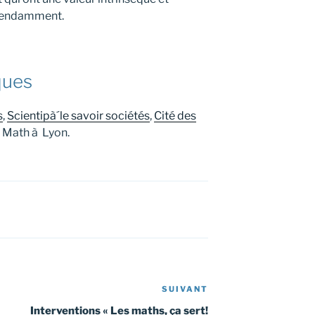
épendamment.
ques
s
,
Scientipà´le savoir sociétés
,
Cité des
, Math à Lyon.
SUIVANT
Article
suivant
Interventions « Les maths, ça sert!