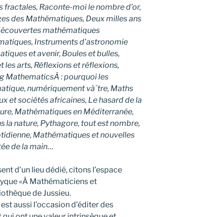
 fractales, Raconte-moi le nombre d’or,
ges des Mathématiques, Deux milles ans
découvertes mathématiques
ématiques, Instruments d’astronomie
tiques et avenir, Boules et bulles,
 les arts, Réflexions et réflexions,
g MathematicsÂ : pourquoi les
matique, numériquement và´tre, Maths
 et sociétés africaines, Le hasard de la
ture, Mathématiques en Méditerranée,
 la nature, Pythagore, tout est nombre,
tidienne, Mathématiques et nouvelles
ée de la main
…
ent d’un lieu dédié, citons l’espace
iptyque «Â Mathématiciens et
iothèque de Jussieu.
st aussi l’occasion d’éditer des
i ont une valeur intrinsèque et