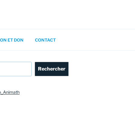
ON ET DON
CONTACT
Rechercher
o_Animath