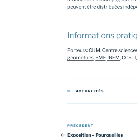
peuvent être distribuées ind
Informations prati
Porteurs:
CIJM
,
Centre science
géométries
,
SMF
,
IREM
, CCSTI
CATÉGORIES
ACTUALITÉS
Navigation
Article
PRÉCÉDENT
de
précédent
Exposition « Pourquoi les