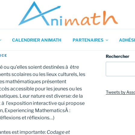
 en Mathématiques
CALENDRIER ANIMATH
PARTENAIRES
ADHÉSI
ICE
Rechercher
ié ou qu’elles soient destinées à être
ts scolaires ou les lieux culturels, les
des mathématiques présentent
ccès accessible pour les jeunes ou les
Tweets by Ass
iques. Leur nature est diverse: de la
à l’exposition interactive qui propose
n, Experiencing MathematicsÂ :
flexions et réflexions…)
antes est importante:
Codage et