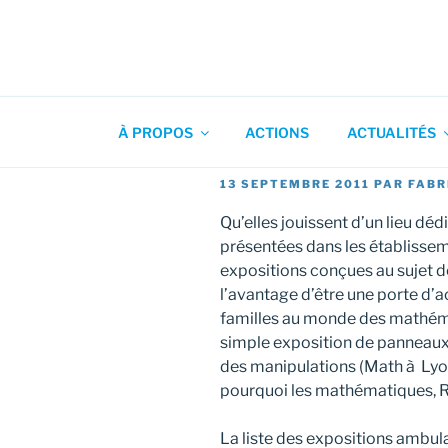
Aller
au
contenu
Association pour l'Animation
principal
À PROPOS
ACTIONS
ACTUALITÉS
PUBLIÉ
13 SEPTEMBRE 2011
PAR
FABR
LE
Qu’elles jouissent d’un lieu déd
présentées dans les établissemen
expositions conçues au sujet 
l’avantage d’être une porte d’a
familles au monde des mathémat
simple exposition de panneaux 
des manipulations (Math à Lyo
pourquoi les mathématiques, Ré
La liste des expositions ambul