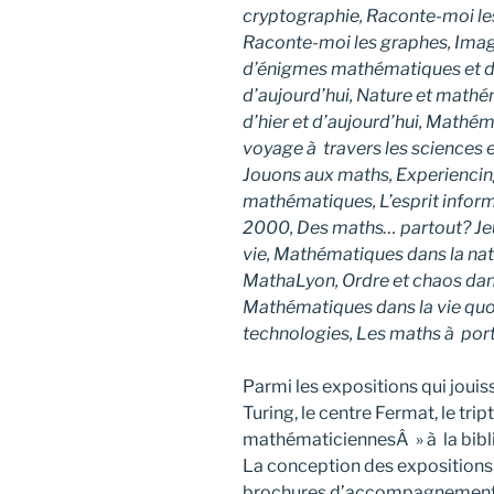
cryptographie, Raconte-moi les
Raconte-moi les graphes, Ima
d’énigmes mathématiques et 
d’aujourd’hui, Nature et math
d’hier et d’aujourd’hui, Mathéma
voyage à travers les sciences et
Jouons aux maths, Experiencin
mathématiques, L’esprit infor
2000, Des maths… partout? Jeux
vie, Mathématiques dans la na
MathaLyon, Ordre et chaos dans
Mathématiques dans la vie quo
technologies, Les maths à port
Parmi les expositions qui jouiss
Turing, le centre Fermat, le tr
mathématiciennesÂ » à la bibl
La conception des expositions e
brochures d’accompagnement qu