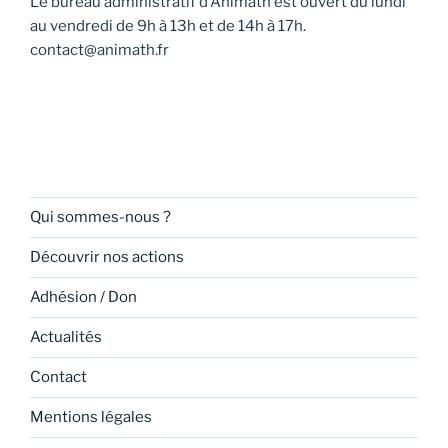
Le bureau administratif d’Animath est ouvert du lundi
s
au vendredi de 9h à 13h et de 14h à 17h.
É
contact@animath.fr
v
è
n
e
m
e
Qui sommes-nous ?
n
Découvrir nos actions
t
s
Adhésion / Don
Actualités
Contact
Mentions légales