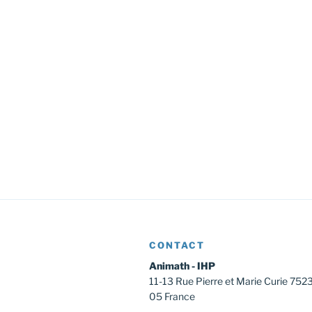
è
é
m
m
.
e
e
n
n
n
e
t
t
m
,
,
e
n
t
s
CONTACT
Animath - IHP
11-13 Rue Pierre et Marie Curie 752
05 France