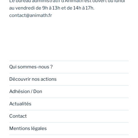
Le bureau administratif d’Animath est ouvert du lundi
s
au vendredi de 9h à 13h et de 14h à 17h.
É
contact@animath.fr
v
è
n
e
m
e
Qui sommes-nous ?
n
Découvrir nos actions
t
s
Adhésion / Don
Actualités
Contact
Mentions légales