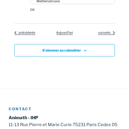
Mathématiciens
21€
Évènements
Évènements
précédents
Aujourd’hui
suivants
S’abonner au calendrier
CONTACT
Animath - IHP
11-13 Rue Pierre et Marie Curie 75231 Paris Cedex 05