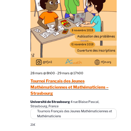
e
t
z
v
n
u
u
a
n
e
v
e
s
d
i
É
a
g
v
t
a
è
e
n
t
.
e
i
28 mars @ 8h00
-
29 mars @ 17h00
m
o
Tournoi Français des Jeunes
e
n
Mathématiciennes et Mathématiciens –
n
d
Strasbourg
t
e
Université de Strasbourg
4 rue Blaise Pascal,
Strasbourg, France
v
Tournois Français des Jeunes Mathématiciennes et
Mathématiciens
u
21€
e