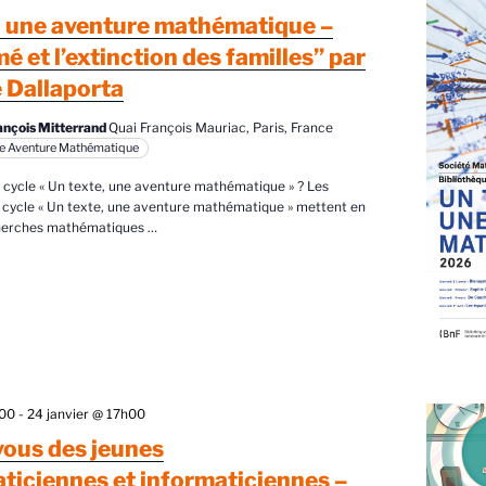
, une aventure mathématique –
 et l’extinction des familles” par
 Dallaporta
ançois Mitterrand
Quai François Mauriac, Paris, France
ne Aventure Mathématique
e cycle « Un texte, une aventure mathématique » ? Les
 cycle « Un texte, une aventure mathématique » mettent en
cherches mathématiques
…
h00
-
24 janvier @ 17h00
ous des jeunes
iciennes et informaticiennes –