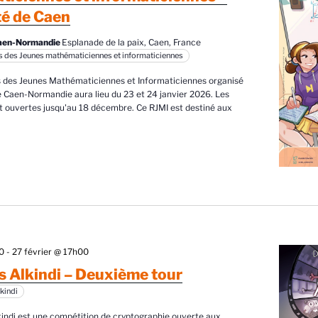
té de Caen
Caen-Normandie
Esplanade de la paix, Caen, France
 des Jeunes mathématiciennes et informaticiennes
 des Jeunes Mathématiciennes et Informaticiennes organisé
de Caen-Normandie aura lieu du 23 et 24 janvier 2026. Les
nt ouvertes jusqu'au 18 décembre. Ce RJMI est destiné aux
00
-
27 février @ 17h00
 Alkindi – Deuxième tour
kindi
indi est une compétition de cryptographie ouverte aux