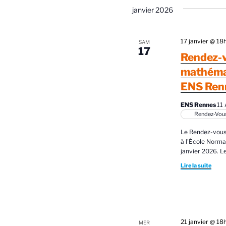
t
v
janvier 2026
è
i
n
17 janvier @ 1
SAM
o
e
17
Rendez-v
m
n
e
mathémat
d
n
ENS Ren
t
e
s
ENS Rennes
11
Rendez-Vous
v
p
a
Le Rendez-vous
u
r
à l'École Norma
janvier 2026. L
e
m
o
Lire la suite
s
t
É
-
c
v
l
21 janvier @ 1
MER