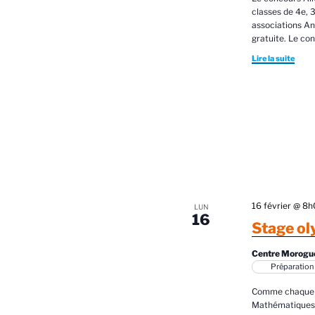
classes de 4e, 3
associations An
gratuite. Le co
Lire la suite
16 février @ 8
LUN
16
Stage o
Centre Morogu
Préparation
Comme chaque a
Mathématiques o