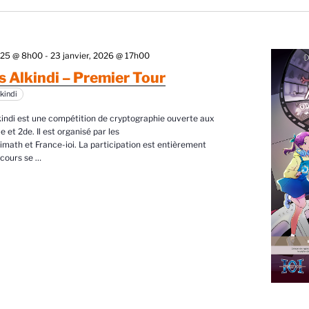
é
e
c
025 @ 8h00
-
23 janvier, 2026 @ 17h00
t
 Alkindi – Premier Tour
kindi
o
n
indi est une compétition de cryptographie ouverte aux
e et 2de. Il est organisé par les
n
imath et France-ioi. La participation est entièrement
e
ncours se
…
z
u
n
e
d
a
t
e