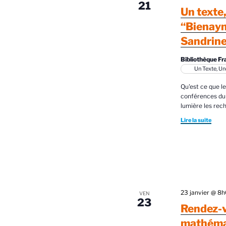
è
é
21
Un texte
.
n
“Bienaymé
e
Sandrine
m
Bibliothèque Fr
Un Texte, U
e
Qu'est ce que l
n
conférences du
lumière les re
t
Lire la suite
s
23 janvier @ 8
VEN
23
Rendez-v
mathémat