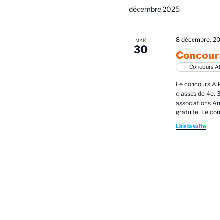
e
m
décembre 2025
l
r
o
t
c
-
8 décembre, 2
MAR
30
h
c
Concours
i
l
Concours Al
e
é
Le concours Alk
e
.
classes de 4e, 3
R
associations An
t
e
gratuite. Le co
n
c
Lire la suite
h
a
e
v
r
c
i
h
g
e
r
a
.
É