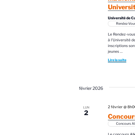
Universi
Université de 
Rendez-Vous
Le Rendez-vous
à l'Université 
inscriptions so
jeunes
…
Lire la suite
février 2026
2 février @ 8h
LUN
2
Concours
Concours Al
Le concours Alk