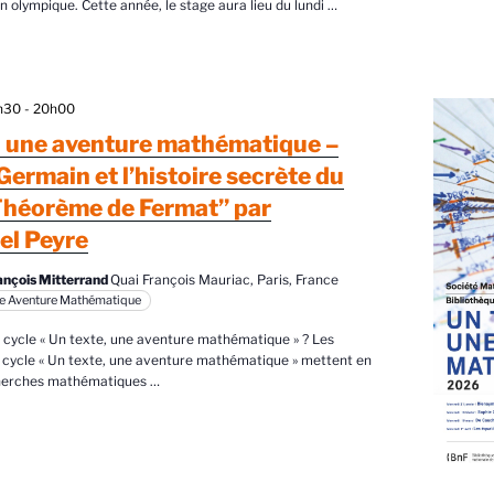
n olympique. Cette année, le stage aura lieu du lundi
…
8h30
-
20h00
, une aventure mathématique –
Germain et l’histoire secrète du
Théorème de Fermat” par
l Peyre
ançois Mitterrand
Quai François Mauriac, Paris, France
ne Aventure Mathématique
e cycle « Un texte, une aventure mathématique » ? Les
 cycle « Un texte, une aventure mathématique » mettent en
cherches mathématiques
…