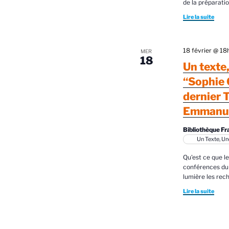
de la préparatio
Lire la suite
18 février @ 1
MER
18
Un texte
“Sophie 
dernier 
Emmanue
Bibliothèque Fr
Un Texte, U
Qu'est ce que l
conférences du
lumière les re
Lire la suite