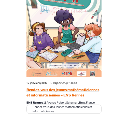
s
É
v
è
n
e
m
e
n
t
s
17 janvier @ 18h00
-
18 janvier @ 19h00
Rendez-vous des jeunes mathématiciennes
et informaticiennes – ENS Rennes
ENS Rennes
11 Avenue Robert Schuman, Bruz, France
Rendez-Vous des Jeunes mathématiciennes et
informaticiennes