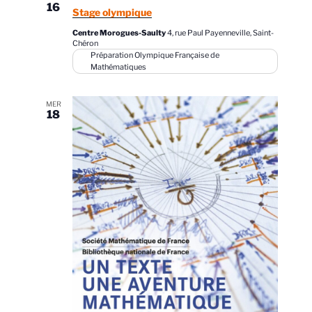
16
Stage olympique
Centre Morogues-Saulty
4, rue Paul Payenneville, Saint-
Chéron
Préparation Olympique Française de
Mathématiques
MER
18