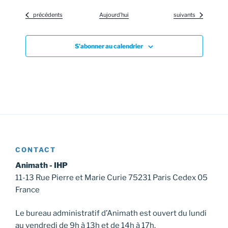
Évènements
Évènements
précédents
Aujourd’hui
suivants
S’abonner au calendrier
CONTACT
Animath - IHP
11-13 Rue Pierre et Marie Curie 75231 Paris Cedex 05
France
Le bureau administratif d’Animath est ouvert du lundi
au vendredi de 9h à 13h et de 14h à 17h.