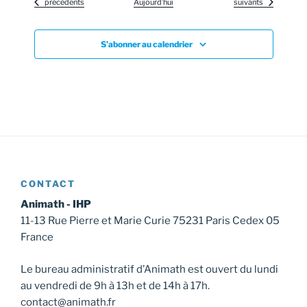
Évènements
Évènements
précédents
Aujourd’hui
suivants
S’abonner au calendrier
CONTACT
Animath - IHP
11-13 Rue Pierre et Marie Curie 75231 Paris Cedex 05
France
Le bureau administratif d’Animath est ouvert du lundi
au vendredi de 9h à 13h et de 14h à 17h.
contact@animath.fr