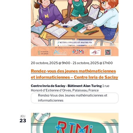
e
t
z
v
n
u
u
a
n
e
v
e
s
d
i
É
a
g
v
t
a
è
e
n
t
20 octobre, 2025 @ 9h00
-
21 octobre, 2025 @ 17h00
.
e
i
Rendez-vous des jeunes mathématiciennes
m
et informaticiennes – Centre Inria de Saclay
o
e
n
Centre Inria de Saclay - Bâtiment Alan Turing
1 rue
n
Honoré d'Estienne d'Orves, Palaiseau, France
d
Rendez-Vous des Jeunes mathématiciennes et
t
informaticiennes
e
v
JEU
u
23
e