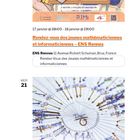
17 janvier @ 18h00
-
18 janvier @ 19h00
Rendez-vous des jeunes mathématiciennes
et informaticiennes – ENS Rennes
ENS Rennes
11 Avenue Robert Schuman, Bruz, France
Rendez-Vous des Jeunes mathématiciennes et
informaticiennes
MER
21