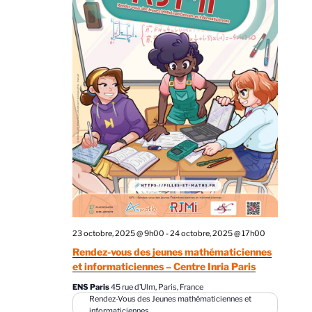
s
É
v
è
n
e
m
e
n
t
s
23 octobre, 2025 @ 9h00
-
24 octobre, 2025 @ 17h00
Rendez-vous des jeunes mathématiciennes
et informaticiennes – Centre Inria Paris
ENS Paris
45 rue d’Ulm, Paris, France
Rendez-Vous des Jeunes mathématiciennes et
informaticiennes