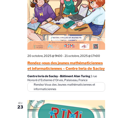
e
t
z
v
n
u
u
a
n
e
v
e
s
d
i
É
a
g
v
t
a
è
e
n
t
20 octobre, 2025 @ 9h00
-
21 octobre, 2025 @ 17h00
.
e
i
Rendez-vous des jeunes mathématiciennes
m
et informaticiennes – Centre Inria de Saclay
o
e
n
Centre Inria de Saclay - Bâtiment Alan Turing
1 rue
n
Honoré d'Estienne d'Orves, Palaiseau, France
d
Rendez-Vous des Jeunes mathématiciennes et
t
informaticiennes
e
v
JEU
u
23
e