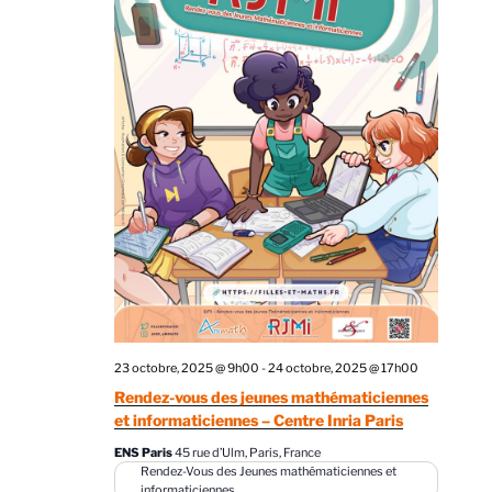
s
É
v
è
n
e
m
e
n
t
s
23 octobre, 2025 @ 9h00
-
24 octobre, 2025 @ 17h00
Rendez-vous des jeunes mathématiciennes
et informaticiennes – Centre Inria Paris
ENS Paris
45 rue d’Ulm, Paris, France
Rendez-Vous des Jeunes mathématiciennes et
informaticiennes