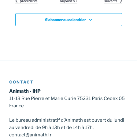
Évènements
Évènements
précédents
Aujourd’hui
suivants
S’abonner au calendrier
CONTACT
Animath - IHP
11-13 Rue Pierre et Marie Curie 75231 Paris Cedex 05
France
Le bureau administratif d’Animath est ouvert du lundi
au vendredi de 9h à 13h et de 14h à 17h.
contact@animath.fr