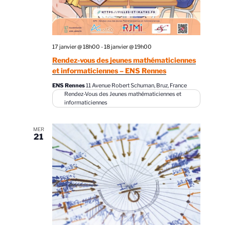
17 janvier @ 18h00
-
18 janvier @ 19h00
Rendez-vous des jeunes mathématiciennes
et informaticiennes – ENS Rennes
ENS Rennes
11 Avenue Robert Schuman, Bruz, France
Rendez-Vous des Jeunes mathématiciennes et
informaticiennes
MER
21