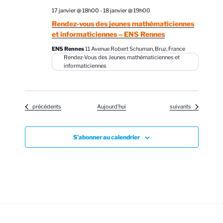
17 janvier @ 18h00
-
18 janvier @ 19h00
Rendez-vous des jeunes mathématiciennes
et informaticiennes – ENS Rennes
ENS Rennes
11 Avenue Robert Schuman, Bruz, France
Rendez-Vous des Jeunes mathématiciennes et
informaticiennes
Évènements
Évènements
précédents
Aujourd’hui
suivants
S’abonner au calendrier