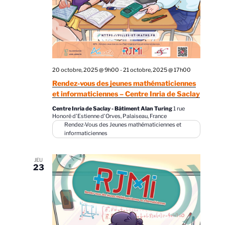
s
É
v
è
n
20 octobre, 2025 @ 9h00
-
21 octobre, 2025 @ 17h00
e
Rendez-vous des jeunes mathématiciennes
m
et informaticiennes – Centre Inria de Saclay
e
Centre Inria de Saclay - Bâtiment Alan Turing
1 rue
n
Honoré d'Estienne d'Orves, Palaiseau, France
Rendez-Vous des Jeunes mathématiciennes et
t
informaticiennes
s
JEU
23