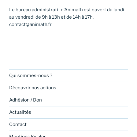
m
o
e
Le bureau administratif d’Animath est ouvert du lundi
n
n
au vendredi de 9h à 13h et de 14h à 17h.
d
t
contact@animath.fr
e
v
u
e
s
É
Qui sommes-nous ?
v
Découvrir nos actions
è
n
Adhésion / Don
e
Actualités
m
e
Contact
n
Mentions légales