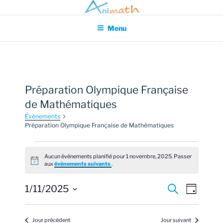
Aller
Association pour l'Animation en Mathématiques
au
Menu
contenu
principal
Préparation Olympique Française
de Mathématiques
Évènements
Préparation Olympique Française de Mathématiques
Évènements
Aucun évènements planifié pour 1 novembre, 2025. Passer
for
N
aux
évènements suivants
.
o
1
t
i
R
N
1/11/2025
R
novembre,
J
c
e
a
e
o
S
e
2025
c
u
v
h
é
c
r
Jour précédent
Jour suivant
e