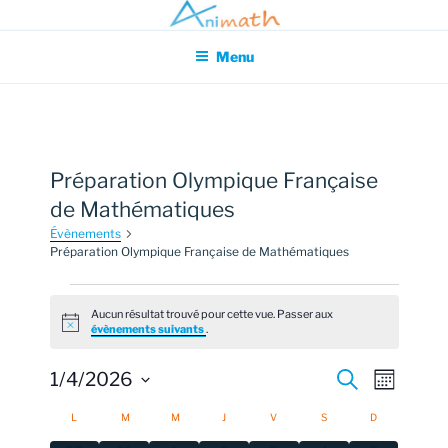
Aller
Association pour l'Animation en Mathématiques
au
Menu
contenu
principal
Préparation Olympique Française
de Mathématiques
Évènements
Préparation Olympique Française de Mathématiques
Évènements
Aucun résultat trouvé pour cette vue. Passer aux
N
évènements suivants
.
o
t
i
R
N
1/4/2026
R
M
c
e
a
e
o
S
e
c
C
L
LUNDI
M
MARDI
M
MERCREDI
J
JEUDI
V
VENDREDI
S
SAMEDI
D
DIMANCHE
i
v
h
é
c
s
e