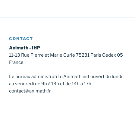
m
m
o
e
e
n
n
n
d
t
t
e
s
v
CONTACT
u
Animath - IHP
e
11-13 Rue Pierre et Marie Curie 75231 Paris Cedex 05
France
s
É
Le bureau administratif d’Animath est ouvert du lundi
v
au vendredi de 9h à 13h et de 14h à 17h.
è
contact@animath.fr
n
e
m
e
n