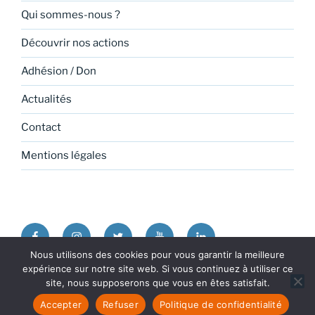
t
Qui sommes-nous ?
s
Découvrir nos actions
Adhésion / Don
Actualités
Contact
Mentions légales
Facebook
Instagram
Twitter
Youtube
Linkedin
Nous utilisons des cookies pour vous garantir la meilleure
expérience sur notre site web. Si vous continuez à utiliser ce
Politique de confidentialité
Fièrement propulsé par
site, nous supposerons que vous en êtes satisfait.
WordPress
Accepter
Refuser
Politique de confidentialité