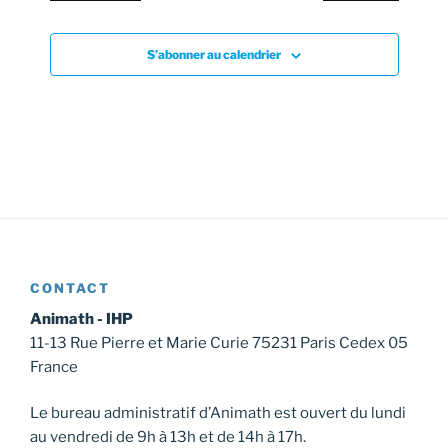
v
u
e
S’abonner au calendrier
s
É
v
è
n
e
m
e
CONTACT
n
Animath - IHP
t
11-13 Rue Pierre et Marie Curie 75231 Paris Cedex 05
s
France
Le bureau administratif d’Animath est ouvert du lundi
au vendredi de 9h à 13h et de 14h à 17h.