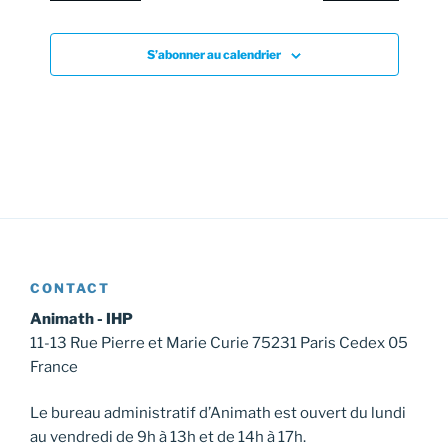
v
u
e
S’abonner au calendrier
s
É
v
è
n
e
m
e
CONTACT
n
Animath - IHP
t
11-13 Rue Pierre et Marie Curie 75231 Paris Cedex 05
s
France
Le bureau administratif d’Animath est ouvert du lundi
au vendredi de 9h à 13h et de 14h à 17h.