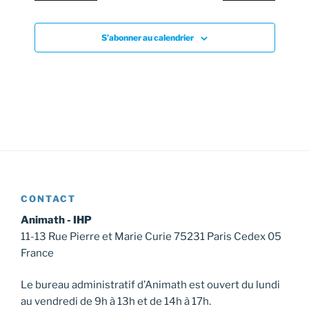
v
u
e
S’abonner au calendrier
s
É
v
è
n
e
m
e
CONTACT
n
Animath - IHP
t
11-13 Rue Pierre et Marie Curie 75231 Paris Cedex 05
s
France
Le bureau administratif d’Animath est ouvert du lundi
au vendredi de 9h à 13h et de 14h à 17h.