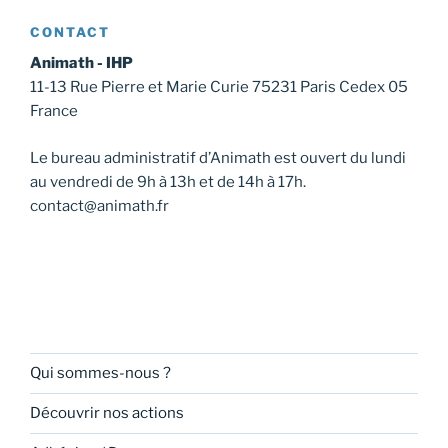
v
u
CONTACT
e
Animath - IHP
s
11-13 Rue Pierre et Marie Curie 75231 Paris Cedex 05
É
France
v
Le bureau administratif d’Animath est ouvert du lundi
è
au vendredi de 9h à 13h et de 14h à 17h.
n
contact@animath.fr
e
m
e
n
t
s
Qui sommes-nous ?
Découvrir nos actions