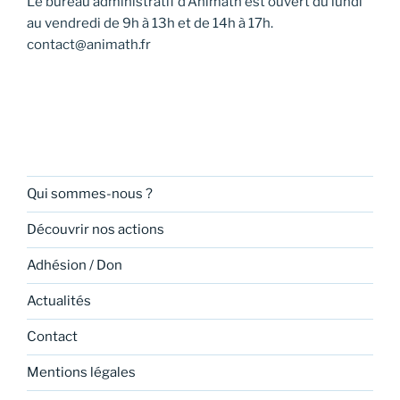
Le bureau administratif d’Animath est ouvert du lundi
v
au vendredi de 9h à 13h et de 14h à 17h.
u
contact@animath.fr
e
s
É
v
è
n
Qui sommes-nous ?
e
Découvrir nos actions
m
e
Adhésion / Don
n
Actualités
t
s
Contact
Mentions légales