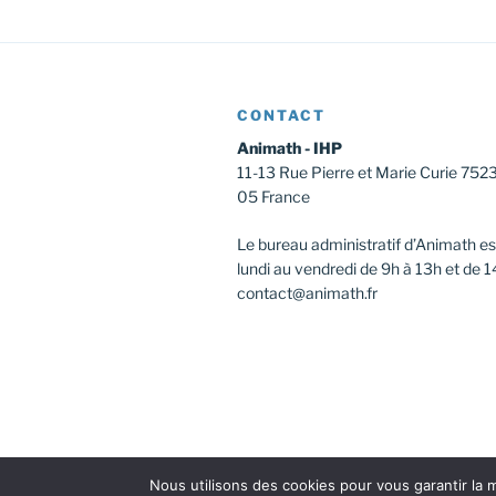
t
v
è
i
n
o
e
CONTACT
m
n
Animath - IHP
e
11-13 Rue Pierre et Marie Curie 752
d
n
05 France
t
e
s
Le bureau administratif d’Animath es
v
p
lundi au vendredi de 9h à 13h et de 1
a
contact@animath.fr
u
r
e
m
o
s
t
É
-
c
v
l
Nous utilisons des cookies pour vous garantir la m
Facebook
Instagram
Twitter
Youtu