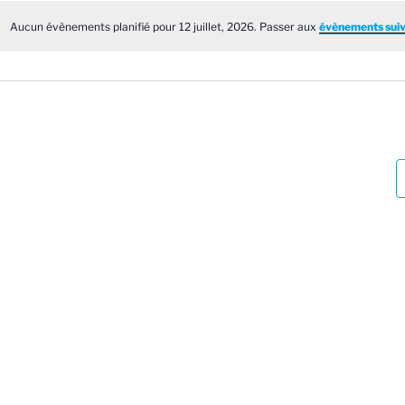
é
Aucun évènements planifié pour 12 juillet, 2026. Passer aux
évènements sui
N
e
o
c
t
i
t
c
e
o
n
n
e
z
u
n
e
d
a
t
e