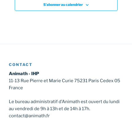
s
S’abonner au calendrier
É
v
è
n
e
m
e
CONTACT
n
Animath - IHP
t
11-13 Rue Pierre et Marie Curie 75231 Paris Cedex 05
s
France
Le bureau administratif d’Animath est ouvert du lundi
au vendredi de 9h à 13h et de 14h à 17h.
contact@animath.fr