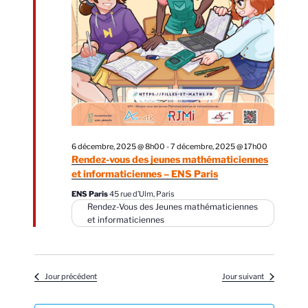
e
t
z
v
n
u
u
a
n
e
v
e
s
d
i
É
a
g
v
t
a
è
e
n
t
.
6 décembre, 2025 @ 8h00
-
7 décembre, 2025 @ 17h00
e
Rendez-vous des jeunes mathématiciennes
i
et informaticiennes – ENS Paris
m
o
e
ENS Paris
45 rue d’Ulm, Paris
n
Rendez-Vous des Jeunes mathématiciennes
n
d
et informaticiennes
t
e
v
u
Jour précédent
Jour suivant
e