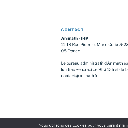
t
v
è
i
n
o
e
CONTACT
m
n
Animath - IHP
e
11-13 Rue Pierre et Marie Curie 752
d
n
05 France
t
e
s
Le bureau administratif d’Animath es
v
p
lundi au vendredi de 9h à 13h et de 1
a
contact@animath.fr
u
r
e
m
o
s
t
É
-
c
v
l
Nous utilisons des cookies pour vous garantir la m
Facebook
Instagram
Twitter
Youtu