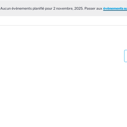
é
Aucun évènements planifié pour 2 novembre, 2025. Passer aux
évènements su
N
e
o
c
t
i
t
c
e
o
n
n
e
z
u
n
e
d
a
t
e