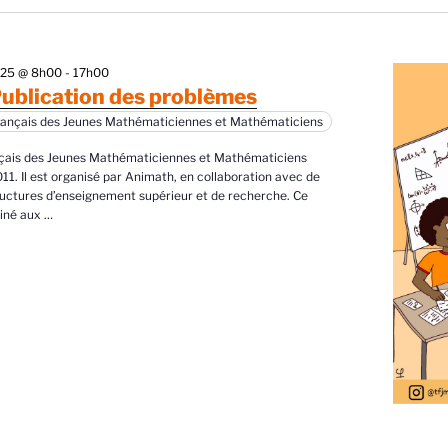
é
e
025 @ 8h00
-
17h00
c
ublication des problèmes
t
rançais des Jeunes Mathématiciennes et Mathématiciens
o
nçais des Jeunes Mathématiciennes et Mathématiciens
n
011. Il est organisé par Animath, en collaboration avec de
n
uctures d’enseignement supérieur et de recherche. Ce
tiné aux
…
e
z
u
n
e
d
a
t
e