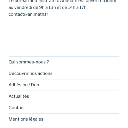
Le bureau administratif d’Animath est ouvert du lundi
v
au vendredi de 9h à 13h et de 14h à 17h.
u
contact@animath.fr
e
s
É
v
è
n
Qui sommes-nous ?
e
Découvrir nos actions
m
e
Adhésion / Don
n
Actualités
t
s
Contact
Mentions légales