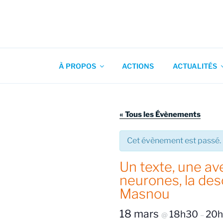
Aller
au
contenu
Association pour l'Animation
principal
À PROPOS
ACTIONS
ACTUALITÉS
« Tous les Évènements
Cet évènement est passé.
Un texte, une a
neurones, la des
Masnou
18 mars
18h30
20
@
–