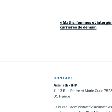
N
«
Maths, femmes et intergénér
carrières de demain
a
v
i
g
a
t
i
CONTACT
o
Animath - IHP
n
11-13 Rue Pierre et Marie Curie 752
05 France
É
v
Le bureau administratif d’Animath es