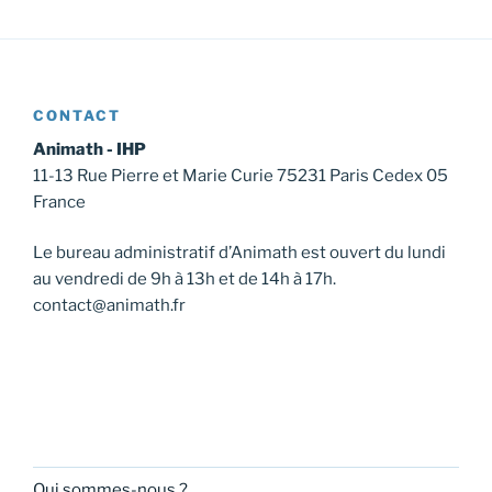
t
i
o
n
CONTACT
É
v
Animath - IHP
11-13 Rue Pierre et Marie Curie 75231 Paris Cedex 05
è
France
n
e
Le bureau administratif d’Animath est ouvert du lundi
m
au vendredi de 9h à 13h et de 14h à 17h.
e
contact@animath.fr
n
t
Qui sommes-nous ?