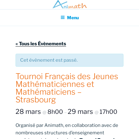
Aller
Association pour l'Animation en Mathématiques
au
Menu
contenu
principal
« Tous les Évènements
Cet évènement est passé.
Tournoi Français des Jeunes
Mathématiciennes et
Mathématiciens –
Strasbourg
28 mars
29 mars
8h00
17h00
@
–
@
Organisé par Animath, en collaboration avec de
nombreuses structures d’enseignement