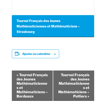
Tournoi Français des Jeunes
Mathématiciennes et Mathématiciens –
Strasbourg
Ajouter au calendrier
N
«
Tournoi Français
Tournoi Français
a
des Jeunes
des Jeunes
Mathématicienne
Mathématicienne
v
s et
s et
i
Mathématiciens –
Mathématiciens –
Bordeaux
Poitiers
»
g
a