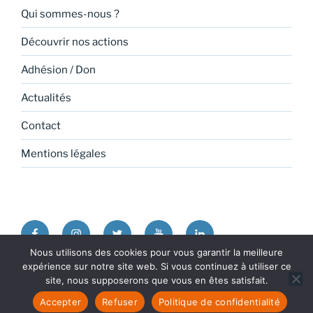
Qui sommes-nous ?
Découvrir nos actions
Adhésion / Don
Actualités
Contact
Mentions légales
Facebook
Instagram
Twitter
Youtube
Linkedin
Nous utilisons des cookies pour vous garantir la meilleure
expérience sur notre site web. Si vous continuez à utiliser ce
Politique de confidentialité
Fièrement propulsé par
site, nous supposerons que vous en êtes satisfait.
WordPress
Accepter
Refuser
Politique de confidentialité