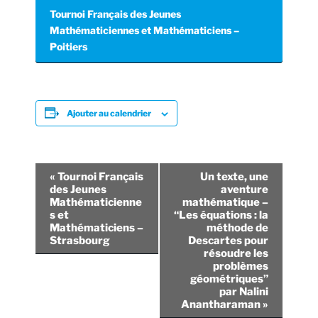
Tournoi Français des Jeunes
Mathématiciennes et Mathématiciens –
Poitiers
Ajouter au calendrier
N
«
Tournoi Français
Un texte, une
a
des Jeunes
aventure
Mathématicienne
mathématique –
v
s et
“Les équations : la
i
Mathématiciens –
méthode de
Strasbourg
Descartes pour
g
résoudre les
a
problèmes
t
géométriques”
par Nalini
i
Anantharaman
»
o