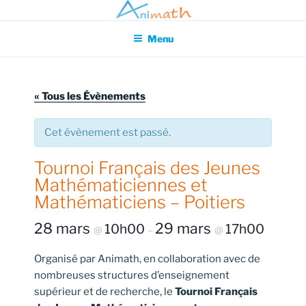
Aller
Association pour l'Animation en Mathématiques
au
Menu
contenu
principal
« Tous les Évènements
Cet évènement est passé.
Tournoi Français des Jeunes
Mathématiciennes et
Mathématiciens – Poitiers
28 mars
29 mars
10h00
17h00
@
–
@
Organisé par Animath, en collaboration avec de
nombreuses structures d’enseignement
supérieur et de recherche, le
Tournoi Français