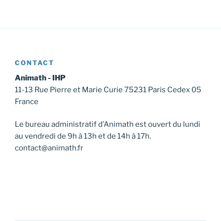
n
É
v
è
n
CONTACT
e
Animath - IHP
m
11-13 Rue Pierre et Marie Curie 75231 Paris Cedex 05
e
France
n
t
Le bureau administratif d’Animath est ouvert du lundi
au vendredi de 9h à 13h et de 14h à 17h.
contact@animath.fr