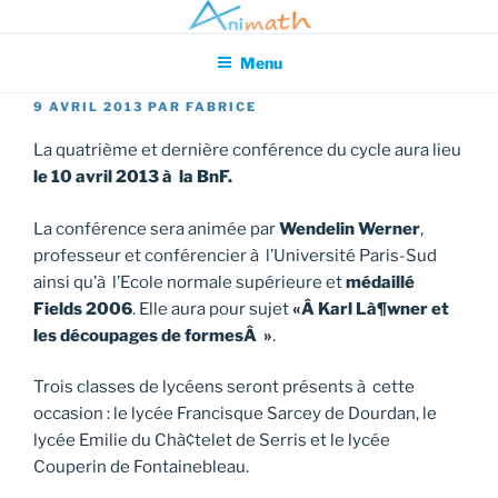
Aller
Association pour l'Animation en Mathématiques
au
Menu
contenu
principal
PUBLIÉ
9 AVRIL 2013
PAR
FABRICE
LE
La quatrième et dernière conférence du cycle aura lieu
le 10 avril 2013 à la BnF.
La conférence sera animée par
Wendelin Werner
,
professeur et conférencier à l’Université Paris-Sud
ainsi qu’à l’Ecole normale supérieure et
médaillé
Fields 2006
. Elle aura pour sujet
«Â Karl Là¶wner et
les découpages de formesÂ »
.
Trois classes de lycéens seront présents à cette
occasion : le lycée Francisque Sarcey de Dourdan, le
lycée Emilie du Chà¢telet de Serris et le lycée
Couperin de Fontainebleau.