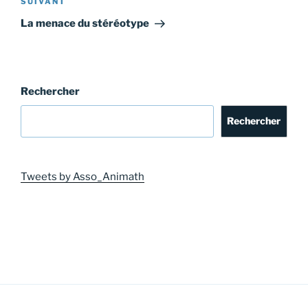
Article
SUIVANT
suivant
La menace du stéréotype
Rechercher
Rechercher
Tweets by Asso_Animath