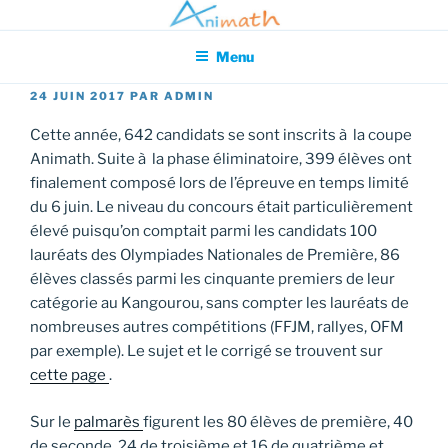
Aller
Association pour l'Animation en Mathématiques
au
Menu
contenu
principal
PUBLIÉ
24 JUIN 2017
PAR
ADMIN
LE
Cette année, 642 candidats se sont inscrits à la coupe
Animath. Suite à la phase éliminatoire, 399 élèves ont
finalement composé lors de l’épreuve en temps limité
du 6 juin. Le niveau du concours était particulièrement
élevé puisqu’on comptait parmi les candidats 100
lauréats des Olympiades Nationales de Première, 86
élèves classés parmi les cinquante premiers de leur
catégorie au Kangourou, sans compter les lauréats de
nombreuses autres compétitions (FFJM, rallyes, OFM
par exemple). Le sujet et le corrigé se trouvent sur
cette page
.
Sur le
palmarès
figurent les 80 élèves de première, 40
de seconde, 24 de troisième et 16 de quatrième et