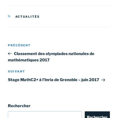
CATÉGORIES
ACTUALITÉS
Navigation
Article
PRÉCÉDENT
de
précédent
Classement des olympiades nationales de
l’article
mathématiques 2017
Article
SUIVANT
suivant
Stage MathC2+ à l’Inria de Grenoble – juin 2017
Rechercher
Rechercher