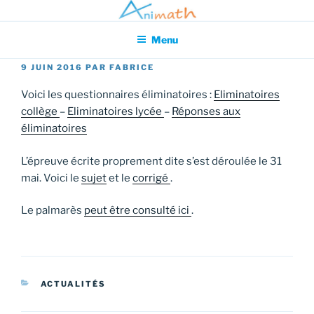
Aller
Association pour l'Animation en Mathématiques
au
Menu
contenu
principal
PUBLIÉ
9 JUIN 2016
PAR
FABRICE
LE
Voici les questionnaires éliminatoires :
Eliminatoires
collège
–
Eliminatoires lycée
–
Réponses aux
éliminatoires
L’épreuve écrite proprement dite s’est déroulée le 31
mai. Voici le
sujet
et le
corrigé
.
Le palmarès
peut être consulté ici
.
CATÉGORIES
ACTUALITÉS