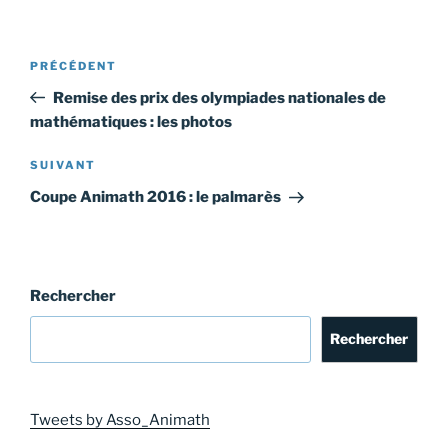
Navigation
Article
PRÉCÉDENT
de
précédent
Remise des prix des olympiades nationales de
l’article
mathématiques : les photos
Article
SUIVANT
suivant
Coupe Animath 2016 : le palmarès
Rechercher
Rechercher
Tweets by Asso_Animath