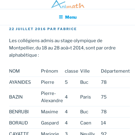
Aller
Association pour l'Animation en Mathématiques
au
Menu
contenu
principal
PUBLIÉ
22 JUILLET 2016
PAR
FABRICE
LE
Les collégiens admis au stage olympique de
Montpellier, du 18 au 28 aoà»t 2014, sont par ordre
alphabétique :
NOM
Prénom
classe
Ville
Département
AYANIDES
Pierre
5
Buc
78
Pierre-
BAZIN
4
Paris
75
Alexandre
BENRUBI
Maxime
4
Buc
78
BORAUD
Gaspard
4
Caen
14
CAYATTE
Marjorie
3
Neuilly
92