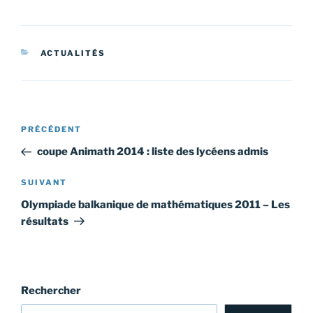
CATÉGORIES
ACTUALITÉS
Navigation
Article
PRÉCÉDENT
de
précédent
coupe Animath 2014 : liste des lycéens admis
l’article
Article
SUIVANT
suivant
Olympiade balkanique de mathématiques 2011 – Les
résultats
Rechercher