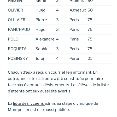
NIESEN
Merlin
3
Amiens
80
OLIVIER
Hugo
4
Agneaux
50
OLLIVIER
Pierre
3
Paris
75
PANCHAUD
Hugo
3
Paris
75
POLO
Alexandre
4
Paris
75
ROQUETA
Sophie
3
Paris
75
ROSINSKY
Juraj
4
Peron
01
Chacun d’eux a reçu un courriel l’en informant. En
outre, une liste d’attente a été constituée pour faire
face aux éventuels désistements. Les élèves de la liste
d’attente ont eux aussi été avertis.
La
liste des lycéens
admis au stage olympique de
Montpellier est elle aussi publiée.