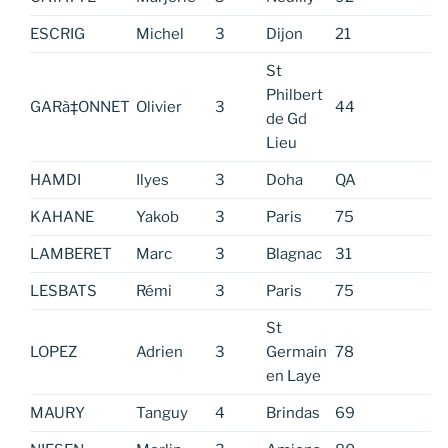
ESCRIG
Michel
3
Dijon
21
St
Philbert
GARà‡ONNET
Olivier
3
44
de Gd
Lieu
HAMDI
Ilyes
3
Doha
QA
KAHANE
Yakob
3
Paris
75
LAMBERET
Marc
3
Blagnac
31
LESBATS
Rémi
3
Paris
75
St
LOPEZ
Adrien
3
Germain
78
en Laye
MAURY
Tanguy
4
Brindas
69