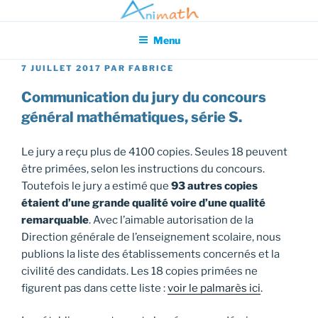
Aller
Association pour l'Animation en Mathématiques
au
Menu
contenu
principal
PUBLIÉ
7 JUILLET 2017
PAR
FABRICE
LE
Communication du jury du concours
général mathématiques, série S.
Le jury a reçu plus de 4100 copies. Seules 18 peuvent
être primées, selon les instructions du concours.
Toutefois le jury a estimé que
93 autres copies
étaient d’une grande qualité voire d’une qualité
remarquable
. Avec l’aimable autorisation de la
Direction générale de l’enseignement scolaire, nous
publions la liste des établissements concernés et la
civilité des candidats. Les 18 copies primées ne
figurent pas dans cette liste :
voir le palmarès ici
.