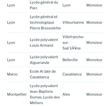
Lycée général du
Lyon
Lyon
Monsieur
Parc
Lycée général et
Lyon
technologique
Villeurbanne
Monsieur
Pierre Brossolette
Villefranche-
Lycée polyvalent
Lyon
sur-
Monsieur
Louis Armand
SaâˆšÂ¥ne
Lycée polyvalent
Lyon
Belleville
Monsieur
Aiguerande
Ecole Al Jabr de
Maroc
Casablanca
Monsieur
Casablanca
Lycée polyvalent
Jean-Baptiste
Montpellier
Ales
Monsieur
Dumas, Lycée des
Métiers