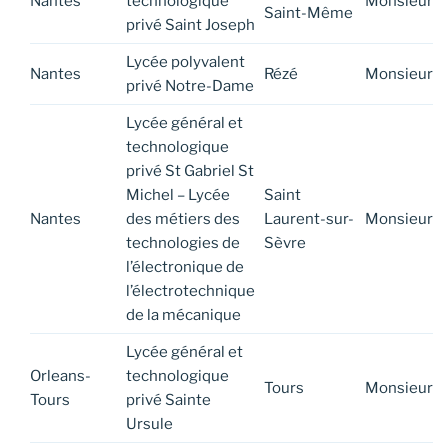
Nantes
technologique
Monsieur
Saint-Même
privé Saint Joseph
Lycée polyvalent
Nantes
Rézé
Monsieur
privé Notre-Dame
Lycée général et
technologique
privé St Gabriel St
Michel – Lycée
Saint
Nantes
des métiers des
Laurent-sur-
Monsieur
technologies de
Sèvre
l’électronique de
l’électrotechnique
de la mécanique
Lycée général et
Orleans-
technologique
Tours
Monsieur
Tours
privé Sainte
Ursule