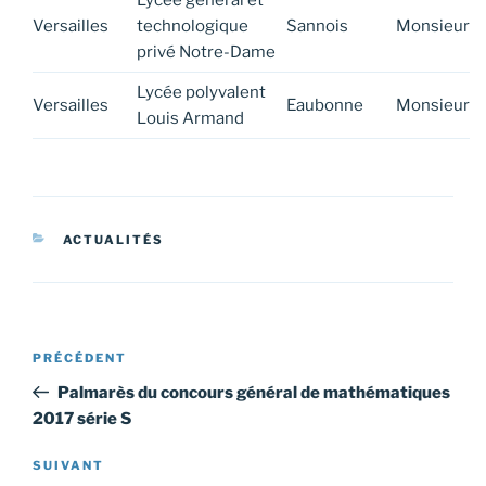
Lycée général et
Versailles
technologique
Sannois
Monsieur
privé Notre-Dame
Lycée polyvalent
Versailles
Eaubonne
Monsieur
Louis Armand
CATÉGORIES
ACTUALITÉS
Navigation
Article
PRÉCÉDENT
de
précédent
Palmarès du concours général de mathématiques
l’article
2017 série S
Article
SUIVANT