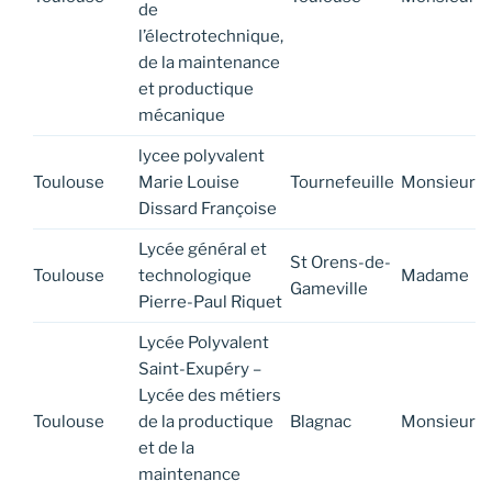
de
l’électrotechnique,
de la maintenance
et productique
mécanique
lycee polyvalent
Toulouse
Marie Louise
Tournefeuille
Monsieur
Dissard Françoise
Lycée général et
St Orens-de-
Toulouse
technologique
Madame
Gameville
Pierre-Paul Riquet
Lycée Polyvalent
Saint-Exupéry –
Lycée des métiers
Toulouse
de la productique
Blagnac
Monsieur
et de la
maintenance