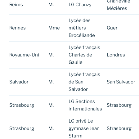
Charleville
Reims
M.
LG Chanzy
Mézières
Lycée des
Rennes
Mme
métiers
Guer
Brocéliande
Lycée français
Royaume-Uni
M.
Charles de
Londres
Gaulle
Lycée français
Salvador
M.
de San
San Salvador
Salvador
LG Sections
Strasbourg
M.
Strasbourg
internationales
LG privé Le
Strasbourg
M.
gymnase Jean
Strasbourg
Sturm