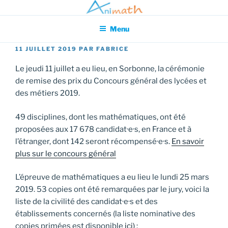
Aller
Association pour l'Animation en Mathématiques
au
Menu
contenu
principal
PUBLIÉ
11 JUILLET 2019
PAR
FABRICE
LE
Le jeudi 11 juillet a eu lieu, en Sorbonne, la cérémonie
de remise des prix du Concours général des lycées et
des métiers 2019.
49 disciplines, dont les mathématiques, ont été
proposées aux 17 678 candidat·e·s, en France et à
l’étranger, dont 142 seront récompensé·e·s.
En savoir
plus sur le concours général
L’épreuve de mathématiques a eu lieu le lundi 25 mars
2019. 53 copies ont été remarquées par le jury, voici la
liste de la civilité des candidat·e·s et des
établissements concernés (la liste nominative des
copies primées est disponible
ici)
: