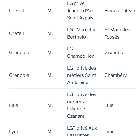
LG prive
Créteil
M.
Jeanne d’Arc
Fontainebleau
Saint Aspais
LGT Marcelin
St Maur des
Créteil
M.
Berthelot
Fossés
LG
Grenoble
M.
Grenoble
Champollion
LGT privé des
Grenoble
M.
métiers Saint
Chambéry
Ambroise
LGT privé des
métiers
Lille
M.
Lille
Frédéric
Ozanam
LGT privé Aux
Lyon
M.
Lyon
Lazaristes