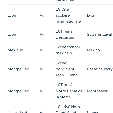
LG Cite
Lyon
M.
scolaire
Lyon
internationale
LGT René
Lyon
M.
St Genis Laval
Descartes
Lycée franco-
Mexique
M.
Mexico
mexicain
Lycée
Montpellier
M.
polyvalent
Castelnaudary
Jean Durand
LGT privé
Montpellier
M.
Notre Dame de
Montpellier
la Merci
LG privé Notre