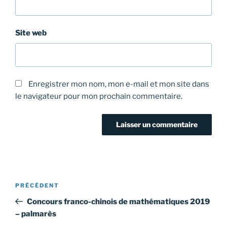
Site web
Enregistrer mon nom, mon e-mail et mon site dans
le navigateur pour mon prochain commentaire.
Navigation
Article
PRÉCÉDENT
de
précédent
Concours franco-chinois de mathématiques 2019
l’article
– palmarès