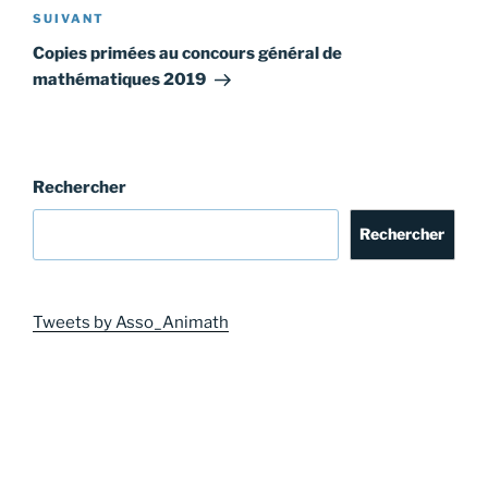
Article
SUIVANT
suivant
Copies primées au concours général de
mathématiques 2019
Rechercher
Rechercher
Tweets by Asso_Animath