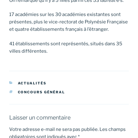
On remarque qu’il y a 5 filles parmi ces 53 lauréat·e·s.
17 académies sur les 30 académies existantes sont
présentes, plus le vice-rectorat de Polynésie Française
et quatre établissements français à l’étranger.
41 établissements sont représentés, situés dans 35
villes différentes.
CATÉGORIES
ACTUALITÉS
ÉTIQUETTES
CONCOURS GÉNÉRAL
Laisser un commentaire
Votre adresse e-mail ne sera pas publiée.
Les champs
obligatoires sont indiqués avec
*