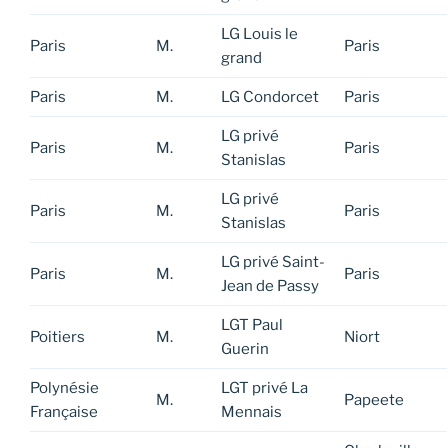
LG Louis le
Paris
M.
Paris
grand
Paris
M.
LG Condorcet
Paris
LG privé
Paris
M.
Paris
Stanislas
LG privé
Paris
M.
Paris
Stanislas
LG privé Saint-
Paris
M.
Paris
Jean de Passy
LGT Paul
Poitiers
M.
Niort
Guerin
Polynésie
LGT privé La
M.
Papeete
Française
Mennais