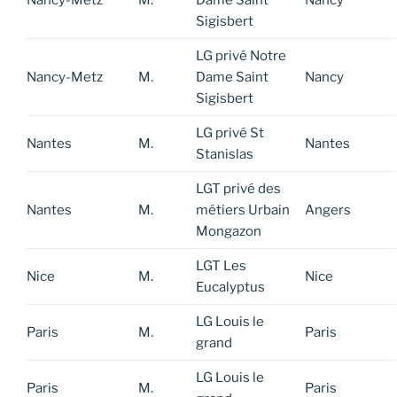
Nancy-Metz
M.
Dame Saint
Nancy
Sigisbert
LG privé Notre
Nancy-Metz
M.
Dame Saint
Nancy
Sigisbert
LG privé St
Nantes
M.
Nantes
Stanislas
LGT privé des
Nantes
M.
métiers Urbain
Angers
Mongazon
LGT Les
Nice
M.
Nice
Eucalyptus
LG Louis le
Paris
M.
Paris
grand
LG Louis le
Paris
M.
Paris