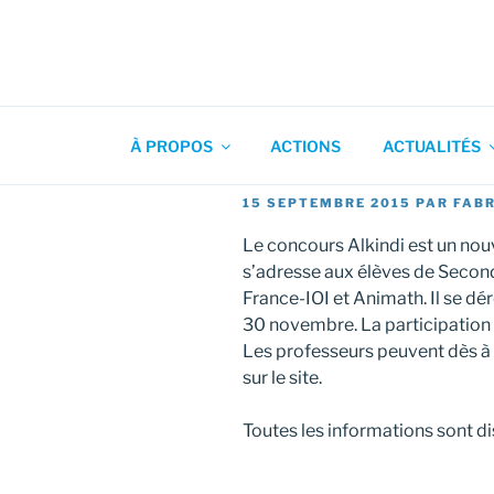
Aller
au
contenu
Association pour l'Animation
principal
À PROPOS
ACTIONS
ACTUALITÉS
PUBLIÉ
15 SEPTEMBRE 2015
PAR
FABR
LE
Le concours Alkindi est un no
s’adresse aux élèves de Seconde
France-IOI et Animath. Il se dé
30 novembre. La participation 
Les professeurs peuvent dès à p
sur le site.
Toutes les informations sont d