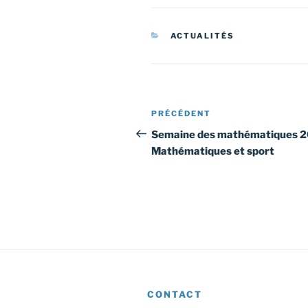
CATÉGORIES
ACTUALITÉS
Navigation
Article
PRÉCÉDENT
de
précédent
Semaine des mathématiques 2
Mathématiques et sport
l’article
CONTACT