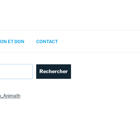
ON ET DON
CONTACT
Rechercher
o_Animath