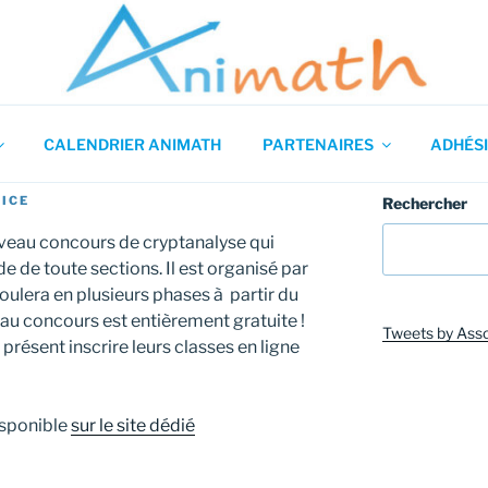
 en Mathématiques
CALENDRIER ANIMATH
PARTENAIRES
ADHÉSI
ICE
Rechercher
uveau concours de cryptanalyse qui
 de toute sections. Il est organisé par
roulera en plusieurs phases à partir du
au concours est entièrement gratuite !
Tweets by Ass
résent inscrire leurs classes en ligne
isponible
sur le site dédié