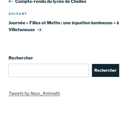
Compte-rendu du lycée de Chelles
l’article
Article
SUIVANT
suivant
Journée « Filles et Maths : une équation lumineuse » à
Villetaneuse
Rechercher
Rechercher
Tweets by Asso_Animath