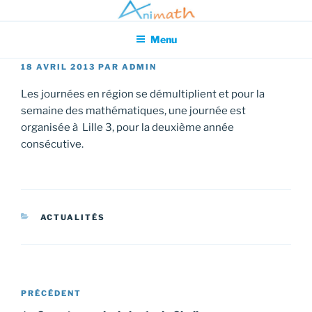
Aller
Association pour l'Animation en Mathématiques
au
Menu
contenu
principal
PUBLIÉ
18 AVRIL 2013
PAR
ADMIN
LE
Les journées en région se démultiplient et pour la
semaine des mathématiques, une journée est
organisée à Lille 3, pour la deuxième année
consécutive.
CATÉGORIES
ACTUALITÉS
Navigation
Article
PRÉCÉDENT
de
précédent