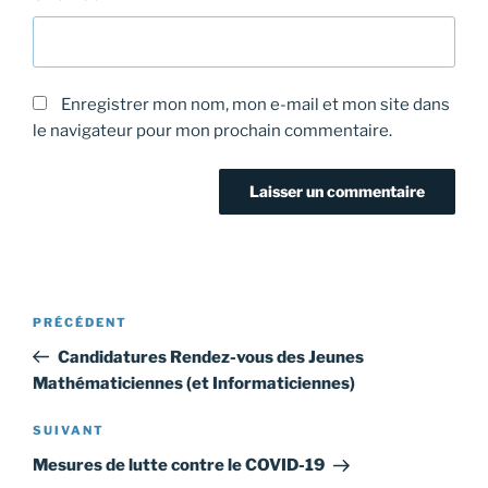
Enregistrer mon nom, mon e-mail et mon site dans
le navigateur pour mon prochain commentaire.
Navigation
Article
PRÉCÉDENT
de
précédent
Candidatures Rendez-vous des Jeunes
l’article
Mathématiciennes (et Informaticiennes)
Article
SUIVANT
suivant
Mesures de lutte contre le COVID-19