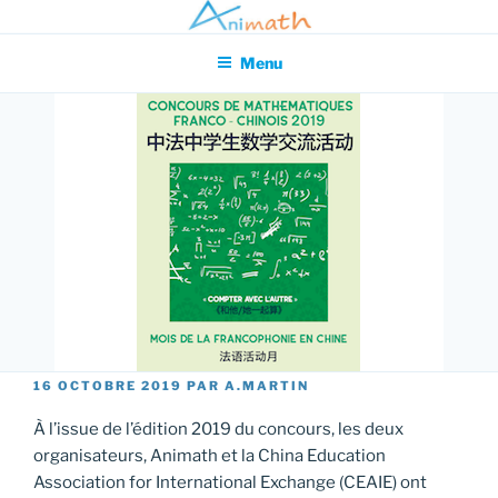
Aller
Association pour l'Animation en Mathématiques
au
Menu
contenu
principal
PUBLIÉ
16 OCTOBRE 2019
PAR
A.MARTIN
LE
À l’issue de l’édition 2019 du concours, les deux
organisateurs, Animath et la China Education
Association for International Exchange (CEAIE) ont